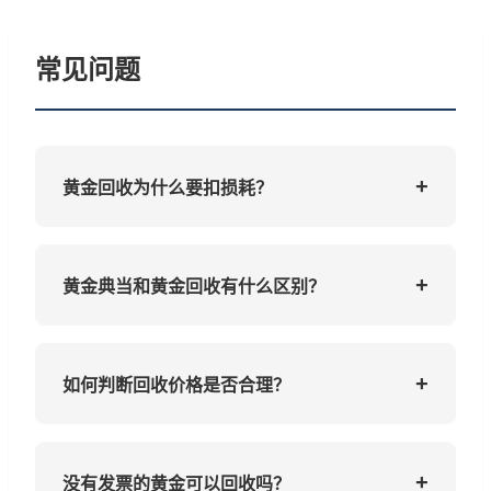
常见问题
+
黄金回收为什么要扣损耗？
黄金回收时适当扣除损耗是行业惯例，主要原
因：1）黄金首饰在佩戴过程中会有正常磨损；
+
黄金典当和黄金回收有什么区别？
2）部分首饰含有焊点等非黄金部分；3）回收
后需要提纯处理。我们的扣耗在合理范围内，
黄金回收是直接将黄金出售变现，交易完成后
具体扣耗根据物品实际情况确定。
您不再拥有该黄金。黄金典当是将黄金作为抵
+
如何判断回收价格是否合理？
押物获取资金，到期还款后可赎回黄金，适合
暂时需要资金但不想卖掉黄金的客户。我们同
判断黄金回收价格是否合理，可以参考：1）对
时提供这两种服务，您可根据需求选择。
比当日国际金价，回收价一般在国际金价的
+
没有发票的黄金可以回收吗？