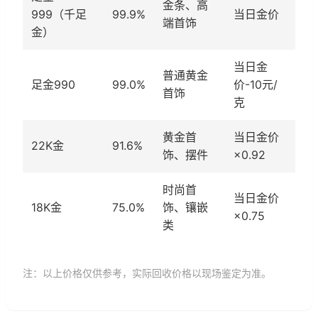
金条、高
999（千足
99.9%
当日金价
端首饰
金）
当日金
普通黄金
足金990
99.0%
价-10元/
首饰
克
黄金首
当日金价
22K金
91.6%
饰、摆件
×0.92
时尚首
当日金价
18K金
75.0%
饰、镶嵌
×0.75
类
注：以上价格仅供参考，实际回收价格以现场鉴定为准。