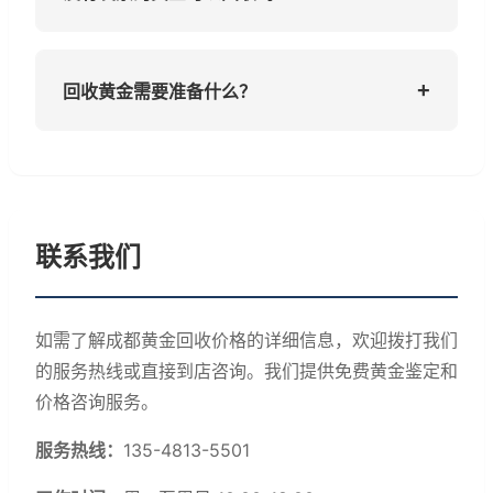
90%-98%之间；2）询问多家回收点，比较报
价；3）关注是否存在额外扣费。我们承诺报价
可以的。黄金回收主要依据实物鉴定结果，即
公开透明，让您明明白白交易。
使没有发票，只要黄金经过检测确认为真品足
+
回收黄金需要准备什么？
金，同样可以回收。当然，有发票可以更准确
地了解黄金的纯度和来源，让回收流程更加顺
回收黄金需要携带：1）黄金物品本体；2）有
畅。
效身份证件；3）如有可能，提供购买发票或鉴
定证书。如需办理黄金典当，还需准备更多的
证明材料。
联系我们
如需了解成都黄金回收价格的详细信息，欢迎拨打我们
的服务热线或直接到店咨询。我们提供免费黄金鉴定和
价格咨询服务。
服务热线：
135-4813-5501